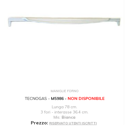
MANIGLIE FORNO
TECNOGAS -
M5986 -
NON DISPONIBILE
Lunga 78 cm.
3 fori - interasse 36.4 cm.
Mis:
Bianca
Prezzo:
RISERVATO UTENTI ISCRITTI