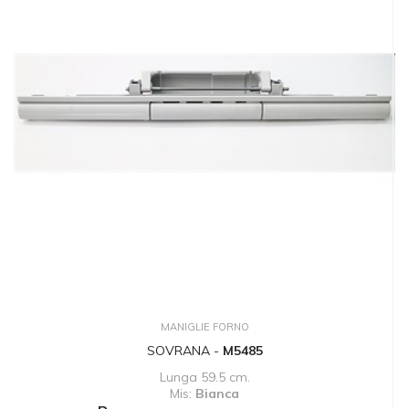
MANIGLIE FORNO
SOVRANA -
M5485
Lunga 59.5 cm.
Mis:
Bianca