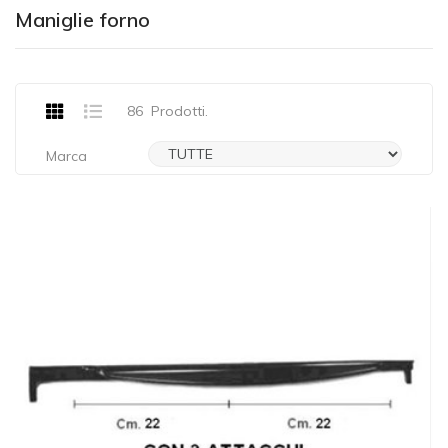
Maniglie forno
86
Prodotti.
Marca