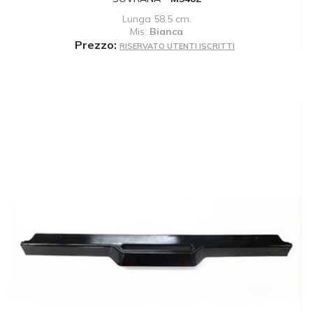
Lunga 58.5 cm.
Mis:
Bianca
Prezzo:
RISERVATO UTENTI ISCRITTI