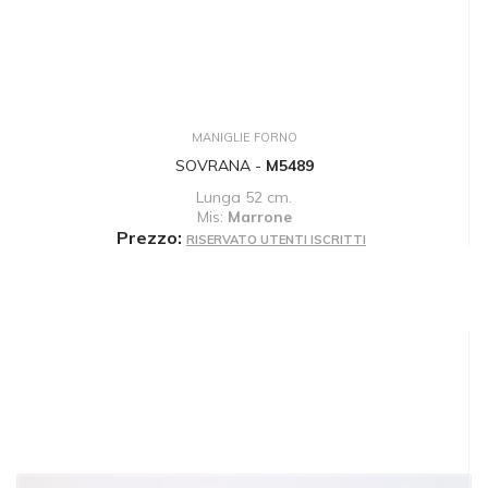
MANIGLIE FORNO
SOVRANA -
M5489
Lunga 52 cm.
Mis:
Marrone
Prezzo:
RISERVATO UTENTI ISCRITTI