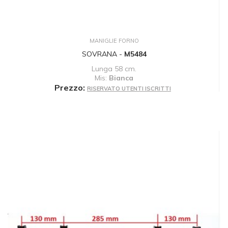
MANIGLIE FORNO
SOVRANA -
M5484
Lunga 58 cm.
Mis:
Bianca
Prezzo:
RISERVATO UTENTI ISCRITTI