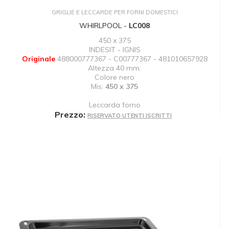
GRIGLIE E LECCARDE PER FORNI DOMESTICI
WHIRLPOOL -
LC008
450 x 375
INDESIT - IGNIS
Originale
488000777367 - C00777367 - 481010657928
Altezza 40 mm.
Colore nero
Mis:
450 x 375
Leccarda forno
Prezzo:
RISERVATO UTENTI ISCRITTI