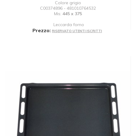
Colore grigio
C00374896 - 481010764532
Mis:
445 x 375
Leccarda forno
Prezzo:
RISERVATO UTENTI ISCRITTI