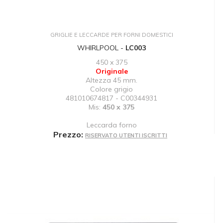
GRIGLIE E LECCARDE PER FORNI DOMESTICI
WHIRLPOOL -
LC003
450 x 375
Originale
Altezza 45 mm.
Colore grigio
481010674817 - C00344931
Mis:
450 x 375
Leccarda forno
Prezzo:
RISERVATO UTENTI ISCRITTI