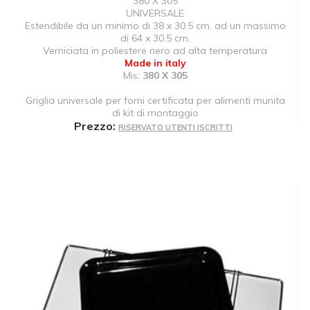
380 X 305
UNIVERSALE
Estendibile da un minimo di 38 x 30.5 cm. ad un massimo
di 64 x 30.5 cm.
Verniciata in poliestere nero ad alta temperatura
Made in italy
Mis:
380 X 305
Griglia universale per forni certificata per alimenti munita
di kit di montaggio
Prezzo:
RISERVATO UTENTI ISCRITTI