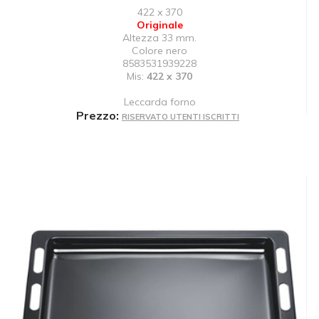
422 x 370
Originale
Altezza 33 mm.
Colore nero
8583531939228
Mis:
422 x 370
Leccarda forno
Prezzo:
RISERVATO UTENTI ISCRITTI