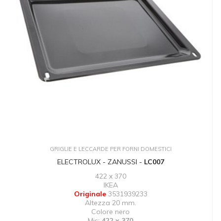
GRIGLIE E LECCARDE PER FORNI DOMESTICI
ELECTROLUX - ZANUSSI -
LC007
422 x 370
IKEA
Originale
3531939233
Altezza 20 mm.
Colore nero
Mis:
422 x 370