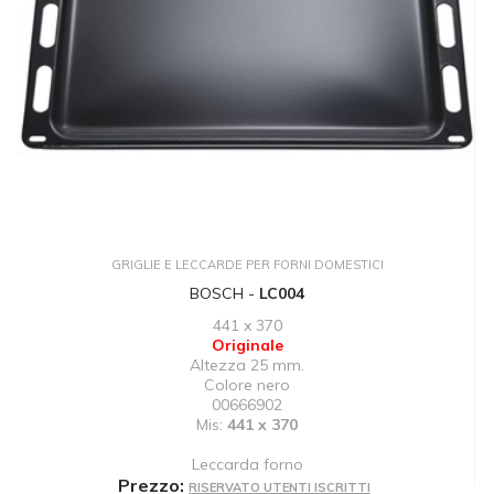
GRIGLIE E LECCARDE PER FORNI DOMESTICI
BOSCH -
LC004
441 x 370
Originale
Altezza 25 mm.
Colore nero
00666902
Mis:
441 x 370
Leccarda forno
Prezzo:
RISERVATO UTENTI ISCRITTI