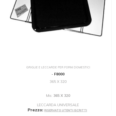
GRIGLIE E LECCARDE PER FORNI DOMESTICI
-
F8000
365 X 320
Mis:
365 X 320
LECCARDA UNIVERSALE
Prezzo:
RISERVATO UTENTI ISCRITTI