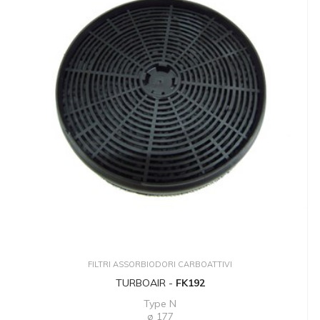
FILTRI ASSORBIODORI CARBOATTIVI
TURBOAIR -
FK192
Type N
ø 177