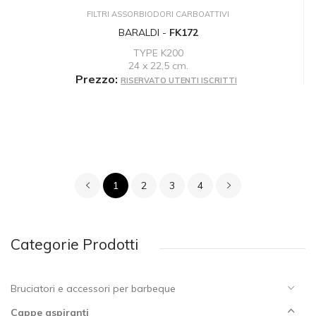
FILTRI ASSORBIODORI CARBOATTIVI
BARALDI -
FK172
TYPE K200
24 x 22,5 cm.
Prezzo:
RISERVATO UTENTI ISCRITTI
1
2
3
4
Categorie Prodotti
Bruciatori e accessori per barbeque
Cappe aspiranti