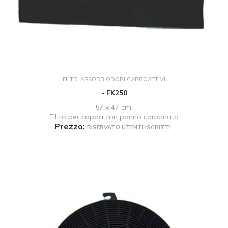
FILTRI ASSORBIODORI CARBOATTIVI
-
FK250
57 x 47 cm.
Filtro per cappa con panno carbonato
Prezzo:
RISERVATO UTENTI ISCRITTI