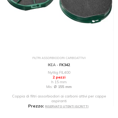
FILTRI ASSORBIODORI CARBOATTIVI
IKEA -
FK342
Nyttig FIL400
2 pezzi
h 15 mm
Mis:
Ø 155 mm
Coppia di filtri assorbiodori ai carboni attivi per cappe
aspiranti
Prezzo:
RISERVATO UTENTI ISCRITTI