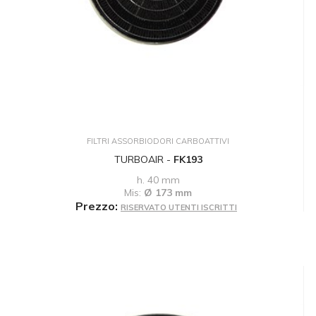
FILTRI ASSORBIODORI CARBOATTIVI
TURBOAIR -
FK193
h. 40 mm
Mis:
Ø 173 mm
Prezzo:
RISERVATO UTENTI ISCRITTI