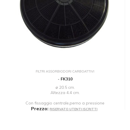
FILTRI ASSORBIODORI CARBOATTIVI
-
FK310
ø 20.5 cm.
Altezza 4.4 cm.
Con fissaggio centrale,perno a pressione
Prezzo:
RISERVATO UTENTI ISCRITTI