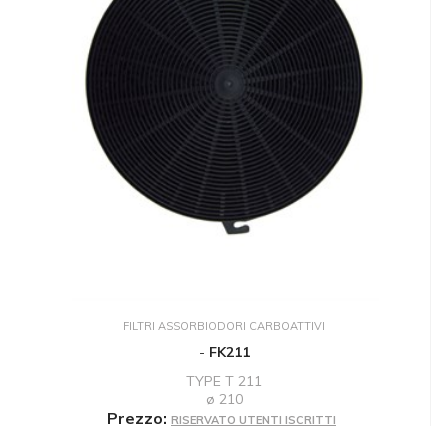
FILTRI ASSORBIODORI CARBOATTIVI
-
FK211
TYPE T 211
ø 210
Prezzo:
RISERVATO UTENTI ISCRITTI