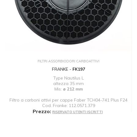
FILTRI ASSORBIODORI CARBOATTIVI
FRANKE -
FK197
Type Nautilus L
altezza 35 mm
Mis:
ø 212 mm
Filtro a carboni attivi per cappe Faber TCH04-741 Plus F24
Cod. Franke: 112.0571.379
Prezzo:
RISERVATO UTENTI ISCRITTI