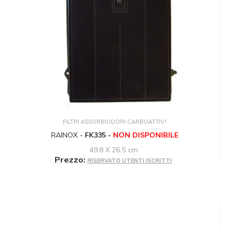
FILTRI ASSORBIODORI CARBOATTIVI
RAINOX -
FK335 -
NON DISPONIBILE
49.8 X 26.5 cm.
Prezzo:
RISERVATO UTENTI ISCRITTI