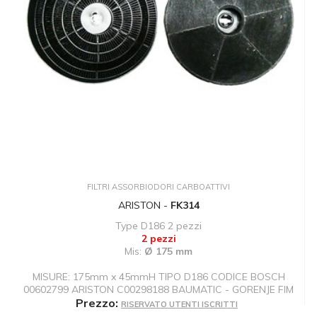
FILTRI ASSORBIODORI CARBOATTIVI
ARISTON -
FK314
Type D186 2 pezzi
2 pezzi
Mis:
Ø 175 mm
MISURE: 175mm x 45mmH TIPO D186 CODICE BOSCH
00602799 ARISTON C00298188 BAUMATIC - GORENJE FIM
Prezzo:
RISERVATO UTENTI ISCRITTI