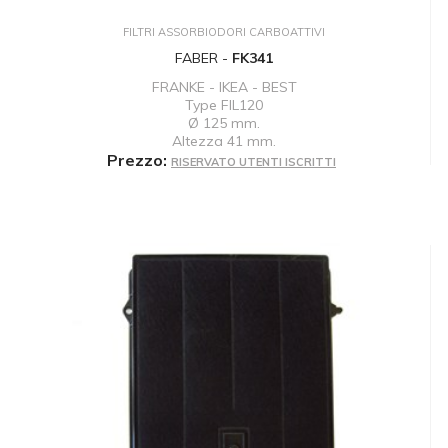
FILTRI ASSORBIODORI CARBOATTIVI
FABER -
FK341
FRANKE - IKEA - BEST
Type FIL120
Ø 125 mm.
Altezza 41 mm.
Prezzo:
RISERVATO UTENTI ISCRITTI