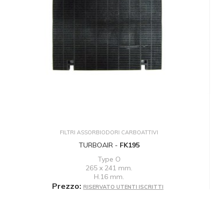
FILTRI ASSORBIODORI CARBOATTIVI
TURBOAIR -
FK195
Type O
265 x 241 mm.
H.16 mm.
Prezzo:
RISERVATO UTENTI ISCRITTI