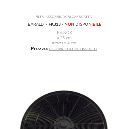
FILTRI ASSORBIODORI CARBOATTIVI
BARALDI -
FK313 -
NON DISPONIBILE
RAINOX
ø 23 cm.
Altezza 4 cm.
Prezzo:
RISERVATO UTENTI ISCRITTI