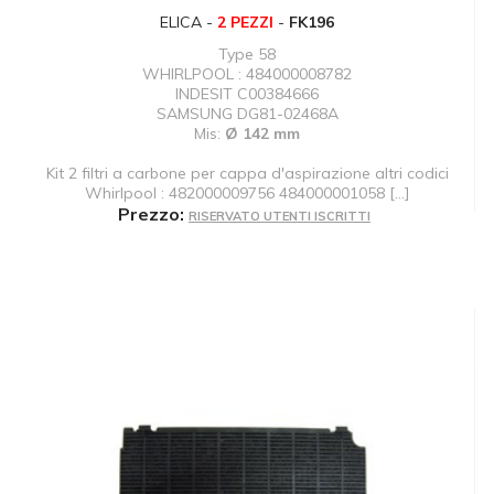
ELICA -
2 PEZZI
-
FK196
Type 58
WHIRLPOOL : 484000008782
INDESIT C00384666
SAMSUNG DG81-02468A
Mis:
Ø 142 mm
Kit 2 filtri a carbone per cappa d'aspirazione altri codici
Whirlpool : 482000009756 484000001058 [...]
Prezzo:
RISERVATO UTENTI ISCRITTI