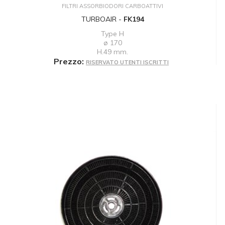
FILTRI ASSORBIODORI CARBOATTIVI
TURBOAIR -
FK194
Type H
ø 170
H.49 mm.
Prezzo:
RISERVATO UTENTI ISCRITTI