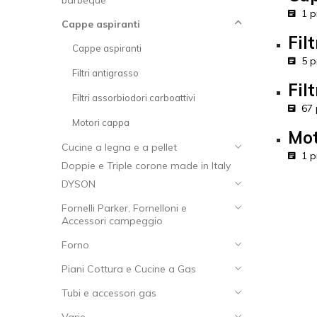
barbeque
1 pr
Cappe aspiranti
Fil
Cappe aspiranti
5 pr
Filtri antigrasso
Fil
Filtri assorbiodori carboattivi
67 p
Motori cappa
Mot
Cucine a legna e a pellet
1 pr
Doppie e Triple corone made in Italy
DYSON
Fornelli Parker, Fornelloni e
Accessori campeggio
Forno
Piani Cottura e Cucine a Gas
Tubi e accessori gas