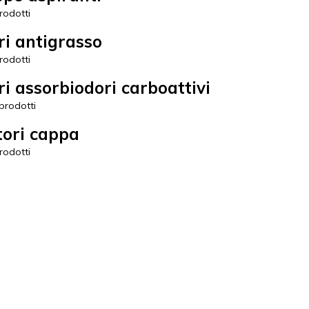
odotti
tri antigrasso
odotti
tri assorbiodori carboattivi
rodotti
ori cappa
odotti