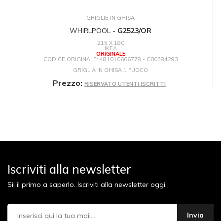
GRIGLIE IN GHISA
WHIRLPOOL -
G2523/OR
215 X 180
IKEA
ORIGINALE
CODICE ORIGINALE: 481010666778 - C00384293
GRIGLIA IN GHISA 1 FUOCO
Prezzo:
RISERVATO UTENTI ISCRITTI
Iscriviti alla newsletter
Sii il primo a saperlo. Iscriviti alla newsletter oggi.